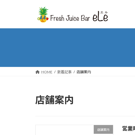
コ
ナ
ン
ビ
テ
ゲ
ン
ー
ツ
シ
へ
ョ
ス
ン
キ
に
ッ
移
プ
動
HOME
新着記事
店舗案内
店舗案内
営業
店舗案内