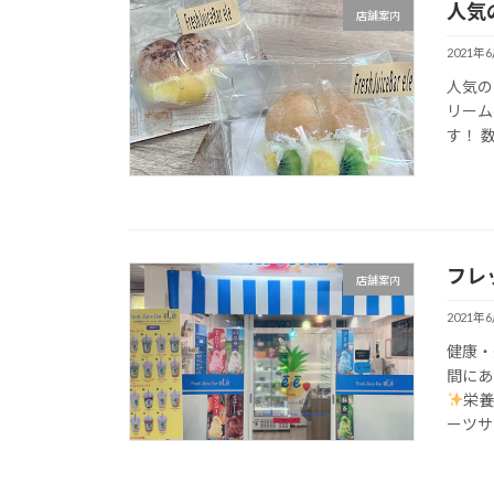
人気
店舗案内
2021年
人気の
リーム
す！ 
フレ
店舗案内
2021年
健康・
間にあ
栄
ーツサ